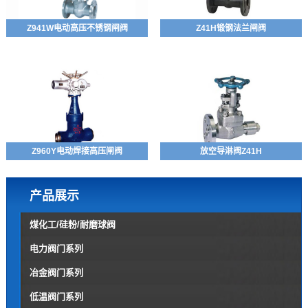
Z941W电动高压不锈钢闸阀
Z41H锻钢法兰闸阀
Z960Y电动焊接高压闸阀
放空导淋阀Z41H
产品展示
煤化工/硅粉/耐磨球阀
电力阀门系列
冶金阀门系列
低温阀门系列