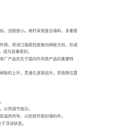
相似，流阻很小。阀杆采用复合填料，多重密
的作用，将进口端密封座推向闸板方向，形成
，成为双重密封。
是本厂产品优先于国内外同类产品的重要特
着闸板的上升，贯通孔逐渐加大，至极限位置
。
尺，以供调节指示。
少高温热传导，以防损坏密封填料件。
处于浮动状态。