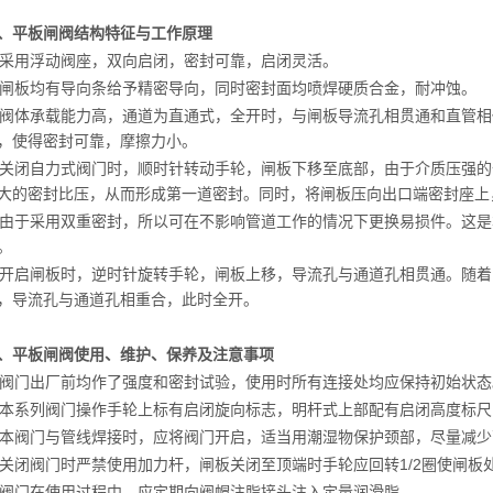
、平板闸阀结构特征与工作原理
. 采用浮动阀座，双向启闭，密封可靠，启闭灵活。
. 闸板均有导向条给予精密导向，同时密封面均喷焊硬质合金，耐冲蚀。
. 阀体承载能力高，通道为直通式，全开时，与闸板导流孔相贯通和直管
，使得密封可靠，摩擦力小。
. 关闭自力式阀门时，顺时针转动手轮，闸板下移至底部，由于介质压强
大的密封比压，从而形成第一道密封。同时，将闸板压向出口端密封座上
. 由于采用双重密封，所以可在不影响管道工作的情况下更换易损件。这
。
. 开启闸板时，逆时针旋转手轮，闸板上移，导流孔与通道孔相贯通。随
，导流孔与通道孔相重合，此时全开。
、平板闸阀使用、维护、保养及注意事项
. 阀门出厂前均作了强度和密封试验，使用时所有连接处均应保持初始状态
. 本系列阀门操作手轮上标有启闭旋向标志，明杆式上部配有启闭高度标
. 本阀门与管线焊接时，应将阀门开启，适当用潮湿物保护颈部，尽量减
. 关闭阀门时严禁使用加力杆，闸板关闭至顶端时手轮应回转1/2圈使闸板
. 阀门在使用过程中，应定期向阀帽注脂接头注入定量润滑脂。