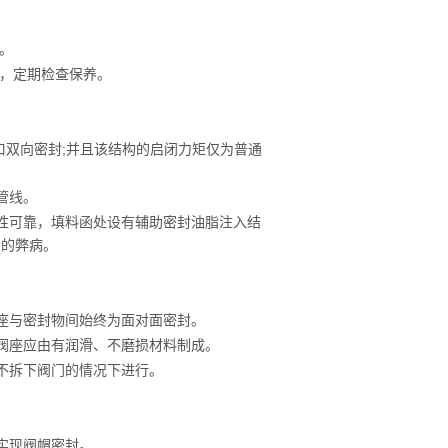
。
处，定期检查保养。
口双向密封;并且该结构的启闭力矩仅为普通
管线。
封性可靠，填料函处设有辅助密封油脂注入结
漏的弊病。
座与密封物间始终为面对面密封。
。阀座应由有润滑、不磨损材料制成。
不拆下阀门的情况下进行。
和实现阀帽密封。