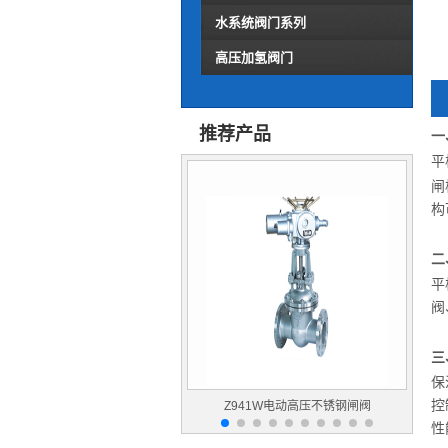
水系统阀门系列
高压加氢阀门
推荐产品
一
平
闸
构
二
平
阀
三
保
控
Z941W电动高压不锈钢闸阀
性