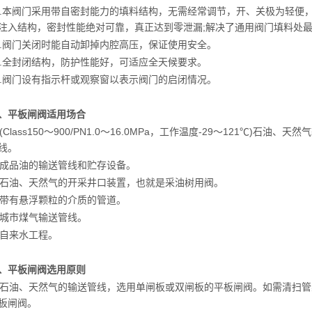
6.本阀门采用带自密封能力的填料结构，无需经常调节，开、关极为轻便
注入结构，密封性能绝对可靠，真正达到零泄漏;解决了通用阀门填料处
7.阀门关闭时能自动卸掉内腔高压，保证使用安全。
8.全封闭结构，防护性能好，可适应全天候要求。
9.阀门设有指示杆或观察窗以表示阀门的启闭情况。
、平板闸阀适用场合
. (Class150～900/PN1.0～16.0MPa，工作温度-29～121℃
线。
. 成品油的输送管线和贮存设备。
. 石油、天然气的开采井口装置，也就是采油树用阀。
. 带有悬浮颗粒的介质的管道。
. 城市煤气输送管线。
. 自来水工程。
、平板闸阀选用原则
. 石油、天然气的输送管线，选用单闸板或双闸板的平板闸阀。如需清扫
板闸阀。