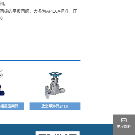
闸阀。
板的平板闸阀，大多为API16A标准，压
00。
焊接高压闸阀
放空导淋阀Z41H
电子邮件