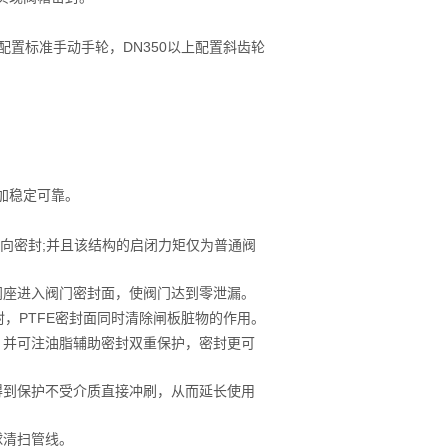
下配置标准手动手轮，DN350以上配置斜齿轮
更加稳定可靠。
双向密封;并且该结构的启闭力矩仅为普通阀
阀座进入阀门密封面，使阀门达到零泄漏。
密封，PTFE密封面同时清除闸板脏物的作用。
。并可注油脂辅助密封双重保护，密封更可
得到保护不受介质直接冲刷，从而延长使用
球清扫管线。