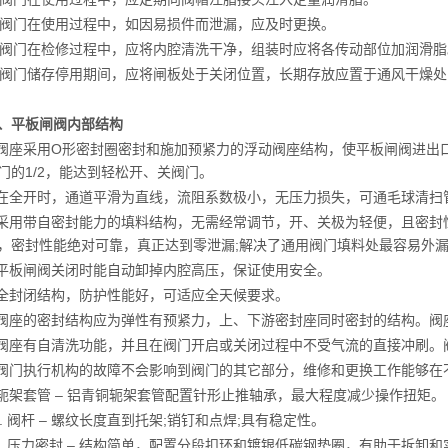
. 阀门在使用过程中，如因易损件而泄漏，应及时更换。
. 阀门在检修过程中，应将内腔清洗干净，组装时应将各传动部位加润滑脂
. 阀门储存停用期间，应将闸板处于关闭位置，长期存放应置于通风干燥
、平板闸阀内部结构
.阀座采用O形密封圈密封和施加预紧力的浮动阀座结构，使平板闸阀进出
门的1/2，能达到轻松开、关阀门。
.在全开时，通道平滑为直线，流阻系数极小，无压力损失，可通毛球清扫
.采用带自密封能力的填料结构，无需经常调节，开、关极为轻便，且密
，密封性能绝对可靠，真正达到零泄漏;解决了通用阀门填料处最容易外
.平板闸阀关闭时能自动卸掉内腔高压，保证使用安全。
.全封闭结构，防护性能好，可适应全天候要求。
.阀座的密封结构应为弹性有预紧力，上、下游密封座同时密封的结构。阀
.阀座有自清洗功能，并且在阀门开启或关闭过程中不受气流的直接冲刷
.阀门执行机构的故障不会影响到阀门的其它部分，维修和更换工作能够在
.轭架套管 – 铝青铜轭架套管配置针形止推轴承，最大程度减少操作扭矩。
0. 阀杆 – 螺纹长度直到托架;销钉和点焊;具有稳定性。
1. 压力密封 – 结构简单，配置分段扣环和镀银低碳钢垫圈，有助于拆卸