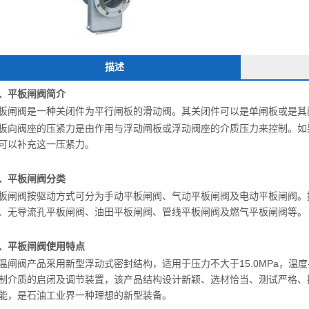
描述
、平板闸阀简介
板闸阀是一种关闭件为平行闸板的滑动阀。其关闭件可以是单闸板或是其
板向阀座的压紧力是由作用与浮动闸板或浮动阀座的介质压力来控制。如
可以补充这一压紧力。
、平板闸阀分类
板闸阀按驱动方式可分为手动平板闸阀、气动平板闸阀及电动平板闸阀。
、无导流孔平板闸阀、油田平板闸阀、管线平板闸阀及燃气平板闸阀等。
、平板闸阀使用特点
温闸阀产品采用新型浮动式密封结构，适用于压力不大于15.0MPa，温度
制介质的启闭及调节装置，该产品结构设计新颖、选材恰当、测试严格、
Z41H锻钢法兰闸阀
Z960Y电动焊接高压闸阀
能，是石油工业界一种理想的新型装备。