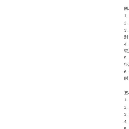
四
1
2
3
封
4
较
5
征
6
时
五
1
2
3
4
5