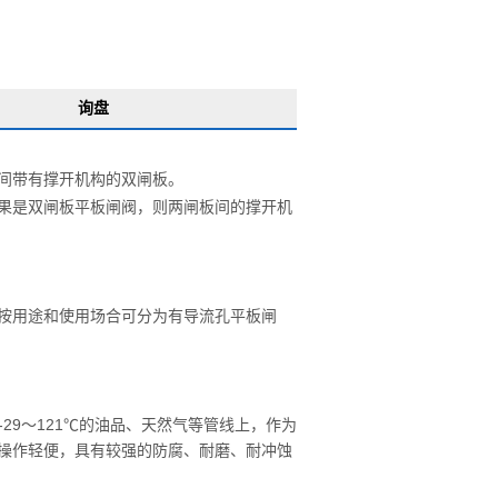
询盘
间带有撑开机构的双闸板。
果是双闸板平板闸阀，则两闸板间的撑开机
按用途和使用场合可分为有导流孔平板闸
-29～121℃的油品、天然气等管线上，作为
操作轻便，具有较强的防腐、耐磨、耐冲蚀
放空导淋阀Z41H
WZ41H锻钢波纹管闸阀