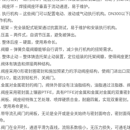
2. 阀座环 – 焊接阀座环垂直于流动通道，易于维护。
3. 执行机构 – 这些阀门可以配置电动、液动或气动执行机构。DN300以
作机构。
4.轭架 – 完全装配式轭架通过抗震测试，易于维护和安装执行机构。
5.压盖 – 两件式，自调节压盖，避免被弹出。
6. 整体后座 – 硬面，使用寿命长。
7.阀瓣 – 弹簧负载阀瓣能够自行调节，减少执行机构的扭矩需求。
8. 整体止动 – 整体铸造托架止动装置，定位组装的托架阀瓣，使得阀座
9.阀体有铸造和焊接两种结构。
0.阀座采用O形密封圈密封和施加预紧力的浮动阀座结构，使阀门进出口
的1/2，能达到轻松开、关阀门。
1.金属对金属密封的阀门，阀体外部设有注油脂结构，油脂通过注脂器、
2.阀座采用密封面上镶嵌PTFE，具有PTFE对金属和金属对金属的双重
3.闸板、阀座经特殊工艺处理、喷焊硬质合金，耐磨四氟，实现双重密封
，使用寿命更长。
4.带导流孔阀门的闸板，无论是全开或是全关始终与密封面吻合，密封面
命。
5.阀门在全开时，通道平滑为直线，流阻系数极小，无压力损失，可通毛