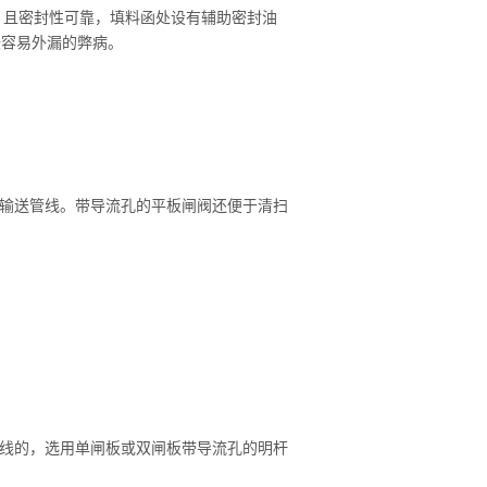
，且密封性可靠，填料函处设有辅助密封油
最容易外漏的弊病。
)石油、天然气输送管线。带导流孔的平板闸阀还便于清扫
管线的，选用单闸板或双闸板带导流孔的明杆