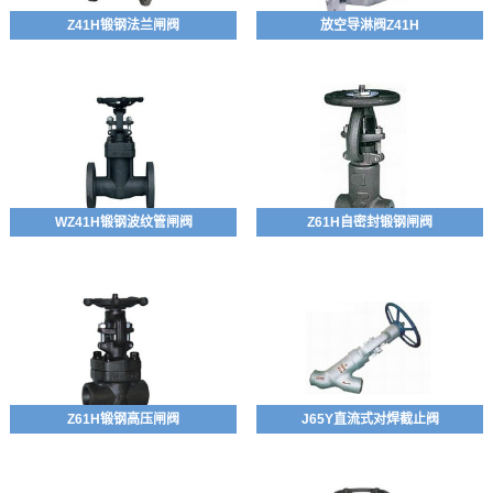
Z41H锻钢法兰闸阀
放空导淋阀Z41H
WZ41H锻钢波纹管闸阀
Z61H自密封锻钢闸阀
Z61H锻钢高压闸阀
J65Y直流式对焊截止阀