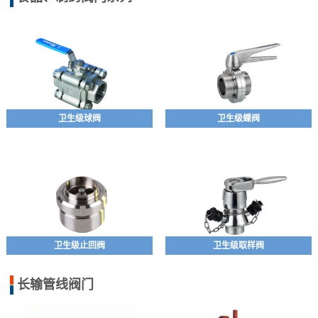
卫生级球阀
卫生级蝶阀
卫生级止回阀
卫生级取样阀
长输管线阀门