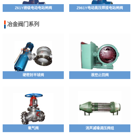
Z61Y磅级电动电站闸阀
Z961Y电动高压焊接电站闸阀
冶金阀门系列
硬密封半球阀
液控止回阀
氧气阀
消声减噪调压阀组