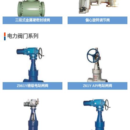
三段式金属硬密封球阀
偏心旋转调节阀
电力阀门系列
Z961Y磅级电站闸阀
Z61Y API电站闸阀