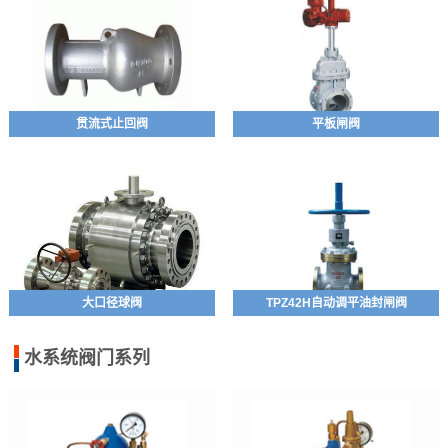
贯流式止回阀
平板闸阀
大口径球阀
TPZ42H自动调平油封闸阀
水系统阀门系列