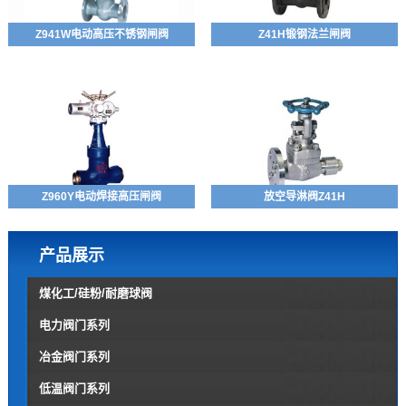
Z941W电动高压不锈钢闸阀
Z41H锻钢法兰闸阀
Z960Y电动焊接高压闸阀
放空导淋阀Z41H
产品展示
煤化工/硅粉/耐磨球阀
电力阀门系列
冶金阀门系列
低温阀门系列