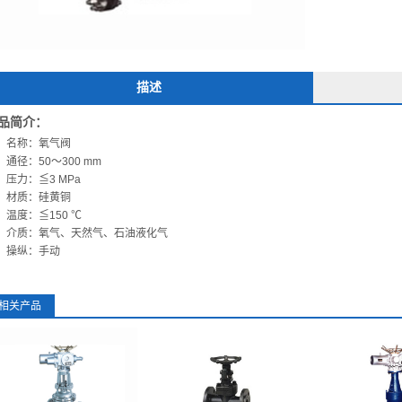
描述
品简介：
名称：氧气阀
通径：50～300 mm
压力：≦3 MPa
材质：硅黄铜
温度：≦150 ℃
介质：氧气、天然气、石油液化气
操纵：手动
相关产品
Z41H锻钢法兰闸阀
Z960Y电动焊接高压闸阀