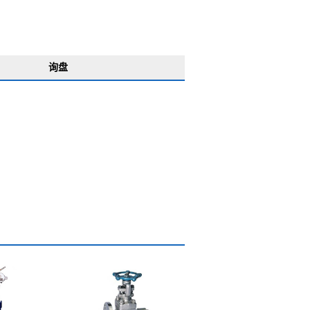
询盘
放空导淋阀Z41H
WZ41H锻钢波纹管闸阀