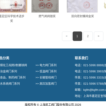
嘉定区科学技术进步
燃气闸阀银奖
双向密封蝶阀金奖
奖
<
1
2
>
品分类
联系我们
煤化工/硅粉/耐磨球阀
>>
电力阀门系列
电话：
021-5996 8888
(
冶金阀门系列
>>
低温阀门系列
电话：
021-5996 3993
(
食品、制药阀门系列
>>
长输管线阀门
传真：
021-5996 3333
(
水系统阀门系列
>>
高压加氢阀门
传真：
021-5996 5788
(
邮箱：
kgfm@kgfm.com.
地址：
上海市嘉定区宝钱
版权所有 © 上海凯工阀门股份有限公司 2026