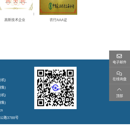
高新技术企业
农行AAA证
电子邮件
在线询盘
总机)
销售)
总机)
顶部
销售)
cn
公路3788号