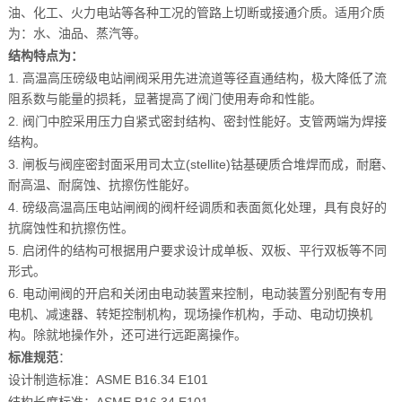
油、化工、火力电站等各种工况的管路上切断或接通介质。适用介质
为：水、油品、蒸汽等。
结构特点为：
1. 高温高压磅级电站闸阀采用先进流道等径直通结构，极大降低了流
阻系数与能量的损耗，显著提高了阀门使用寿命和性能。
2. 阀门中腔采用压力自紧式密封结构、密封性能好。支管两端为焊接
结构。
3. 闸板与阀座密封面采用司太立(stellite)钴基硬质合堆焊而成，耐磨、
耐高温、耐腐蚀、抗擦伤性能好。
4. 磅级高温高压电站闸阀的阀杆经调质和表面氮化处理，具有良好的
抗腐蚀性和抗擦伤性。
5. 启闭件的结构可根据用户要求设计成单板、双板、平行双板等不同
形式。
6. 电动闸阀的开启和关闭由电动装置来控制，电动装置分别配有专用
电机、减速器、转矩控制机构，现场操作机构，手动、电动切换机
构。除就地操作外，还可进行远距离操作。
标准规范
：
设计制造标准：ASME B16.34 E101