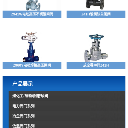
Z941W电动高压不锈钢闸阀
Z41H锻钢法兰闸阀
Z960Y电动焊接高压闸阀
放空导淋阀Z41H
产品展示
煤化工/硅粉/耐磨球阀
电力阀门系列
冶金阀门系列
低温阀门系列