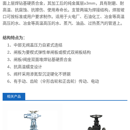
面上层焊钻基硬质合金，其加工后的纯金属层≥3mm，具有耐磨、耐
高温、抗腐蚀、抗擦伤、使用寿命长。支管两端为焊接结构，焊按坡
口可按标准或用户要求制作。适用于火电厂、石油化工、冶金等高温
高压的水、冶金等高温高压的水、蒸汽、油品、过热蒸汽的管道上。
结构特点为：
1、中部无阀盖压力自紧式连结
2、闸板为要楔式弹性单闸板或楔式双闸板结构
3、闸板/阀座双面堆焊钻基硬质合金
4、抗高温蠕变设计
5、阀杆采用渗氮型沉淀硬化不锈钢
6、有手动、齿轮（伞形齿轮和正齿轮）传动、电动
相关产品