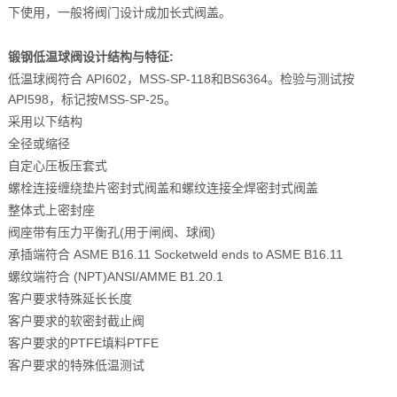
下使用，一般将阀门设计成加长式阀盖。
锻钢低温球阀
设计结构与特征:
低温球阀符合 API602，MSS-SP-118和BS6364。检验与测试按
API598，标记按MSS-SP-25。
采用以下结构
全径或缩径
自定心压板压套式
螺栓连接缠绕垫片密封式阀盖和螺纹连接全焊密封式阀盖
整体式上密封座
阀座带有压力平衡孔(用于闸阀、球阀)
承插端符合 ASME B16.11 Socketweld ends to ASME B16.11
螺纹端符合 (NPT)ANSI/AMME B1.20.1
客户要求特殊延长长度
客户要求的软密封截止阀
客户要求的PTFE填料PTFE
客户要求的特殊低温测试