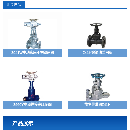
相关产品
Z941W电动高压不锈钢闸阀
Z41H锻钢法兰闸阀
Z960Y电动焊接高压闸阀
放空导淋阀Z41H
产品展示