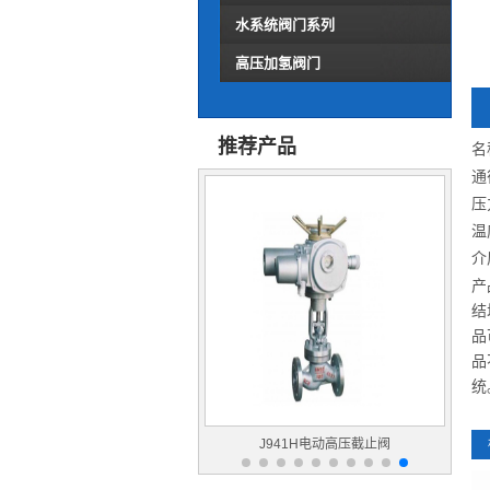
水系统阀门系列
高压加氢阀门
推荐产品
名
通
压
温
介
产
结
品
品
统
J41Y铬钼钢高压截止阀
J941H电动高压截止阀