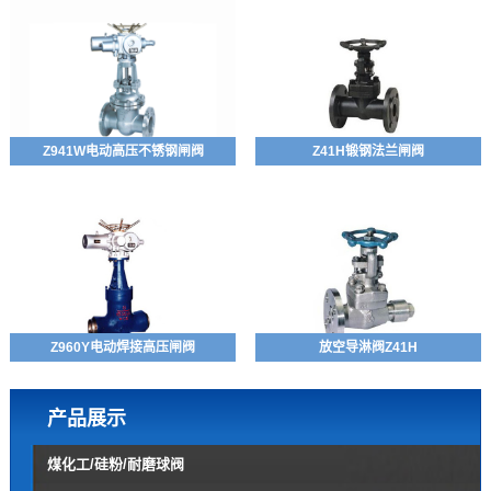
Z941W电动高压不锈钢闸阀
Z41H锻钢法兰闸阀
Z960Y电动焊接高压闸阀
放空导淋阀Z41H
产品展示
煤化工/硅粉/耐磨球阀