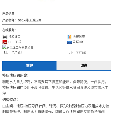
产品信息
产品名称：
500X持压/泄压阀
在线服务：
打印该页
收藏该页
PDF 下载
发送邮件
【上一个产品】
【下一个产品】
描述
询盘
持压泄压阀
用途：
利用水力自力控制，不需要其它装置和能源，保养简便，一阀多用。
持压泄压阀
广泛用于高层建筑、生活区等供水管网系统及城市供水工
程
结构特点：
由主阀、泄压/持压导阀针阀、球阀、微形过滤器和压力表组成水力控
制接管系统。利用水力自动操作，即可以作泄压阀用又可作持压阀