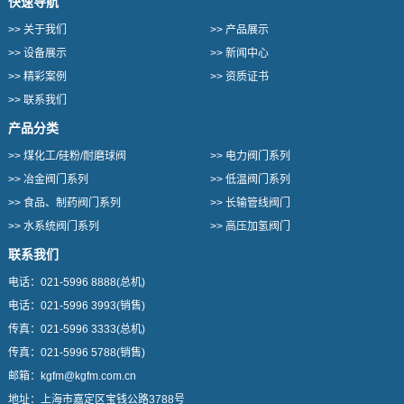
快速导航
>>
关于我们
>>
产品展示
>>
设备展示
>>
新闻中心
>>
精彩案例
>>
资质证书
>>
联系我们
产品分类
>>
煤化工/硅粉/耐磨球阀
>>
电力阀门系列
>>
冶金阀门系列
>>
低温阀门系列
>>
食品、制药阀门系列
>>
长输管线阀门
>>
水系统阀门系列
>>
高压加氢阀门
联系我们
电话：
021-5996 8888
(总机)
电话：
021-5996 3993
(销售)
传真：
021-5996 3333
(总机)
传真：
021-5996 5788
(销售)
邮箱：
kgfm@kgfm.com.cn
地址：
上海市嘉定区宝钱公路3788号