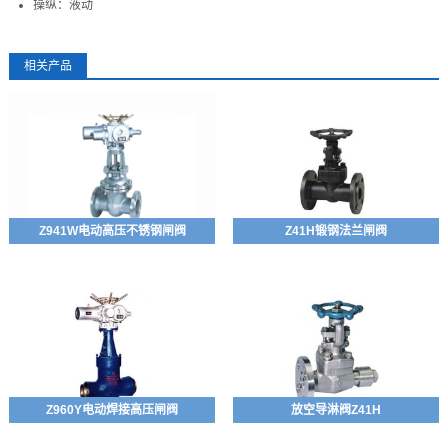
操纵：液动
相关产品
Z941W电动高压不锈钢闸阀
Z41H锻钢法兰闸阀
Z960Y电动焊接高压闸阀
放空导淋阀Z41H